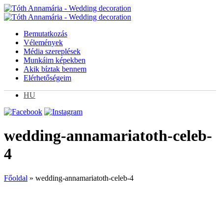
Bemutatkozás
Vélemények
Média szereplések
Munkáim képekben
Akik bíztak bennem
Elérhetőségeim
HU
wedding-annamariatoth-celeb-
4
Főoldal
»
wedding-annamariatoth-celeb-4