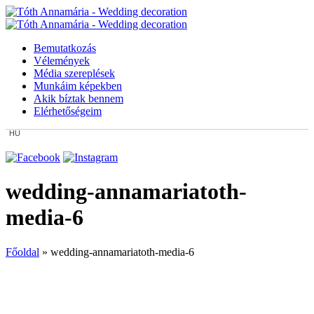
Bemutatkozás
Vélemények
Média szereplések
Munkáim képekben
Akik bíztak bennem
Elérhetőségeim
HU
wedding-annamariatoth-
media-6
Főoldal
»
wedding-annamariatoth-media-6