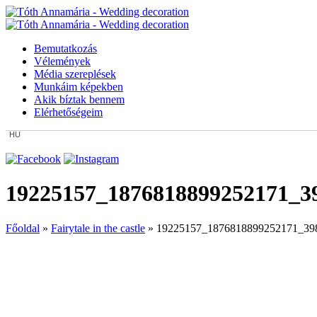
Bemutatkozás
Vélemények
Média szereplések
Munkáim képekben
Akik bíztak bennem
Elérhetőségeim
HU
19225157_1876818899252171_3
Főoldal
»
Fairytale in the castle
»
19225157_1876818899252171_39