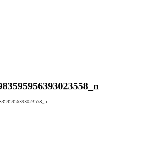
983595956393023558_n
83595956393023558_n