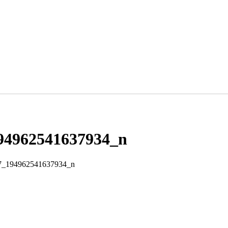
94962541637934_n
7_194962541637934_n