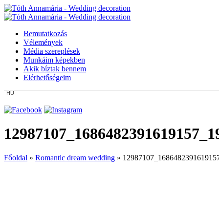
Bemutatkozás
Vélemények
Média szereplések
Munkáim képekben
Akik bíztak bennem
Elérhetőségeim
HU
12987107_1686482391619157_1
Főoldal
»
Romantic dream wedding
»
12987107_168648239161915