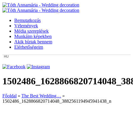
Bemutatkozás
Vélemények
Média szereplések
Munkáim képekben
Akik bíztak bennem
Elérhetőségeim
HU
1502486_1628866820714048_38
Főoldal
»
The Best Wedding…
»
1502486_1628866820714048_3882561194945941438_n