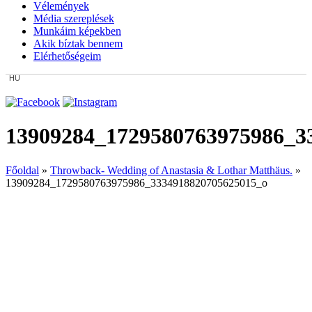
Vélemények
Média szereplések
Munkáim képekben
Akik bíztak bennem
Elérhetőségeim
HU
13909284_1729580763975986_3
Főoldal
»
Throwback- Wedding of Anastasia & Lothar Matthäus.
»
13909284_1729580763975986_3334918820705625015_o